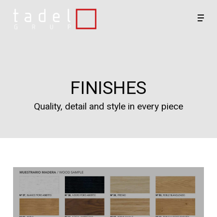
Skip
Men
to
main
Close
content
Menu
FINISHES
Quality, detail and style in every piece